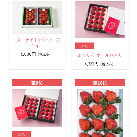
スターナイト4パック（約
1kg）
5,600円
（税込み）
あまりん1ホール箱入り
4,320円
（税込み）
第9位
第10位