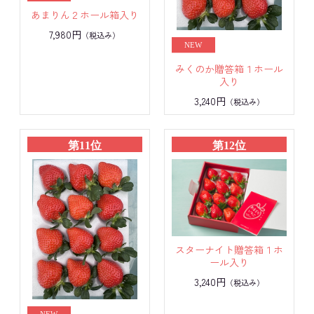
あまりん２ホール箱入り
7,980円
（税込み）
みくのか贈答箱１ホール
入り
3,240円
（税込み）
第11位
第12位
スターナイト贈答箱１ホ
ール入り
3,240円
（税込み）