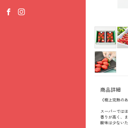
商品詳細
《樹上完熟の
スーパーではほ
香りが高く、
酸味は少ない