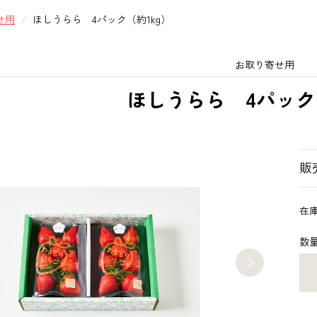
せ用
ほしうらら 4パック（約1kg）
お取り寄せ用
ほしうらら 4パック（
販
在
数