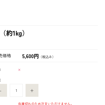
約1kg）
5,600円
売価格
（税込み）
庫
×
量
-
+
在庫切れのため注文いただけません。